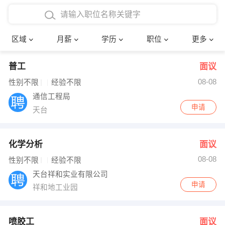
4000-5000元
本科
行政后勤
建筑装潢
确定
区域
月薪
学历
职位
更多
5000-8000元
硕士
销售岗位
教师
普工
面议
8000-12000元
博士
文员
护士
08-08
性别不限
经验不限
12000-20000元
财务会计
传单派发
通信工程局
申请
天台
其他
超市零售
促销导购
网络IT
保健按摩
化学分析
面议
08-08
性别不限
经验不限
快递员
前台接待
天台祥和实业有限公司
申请
祥和地工业园
收银员
技术员/工程师
水电/机修
部门经理
喷胶工
面议