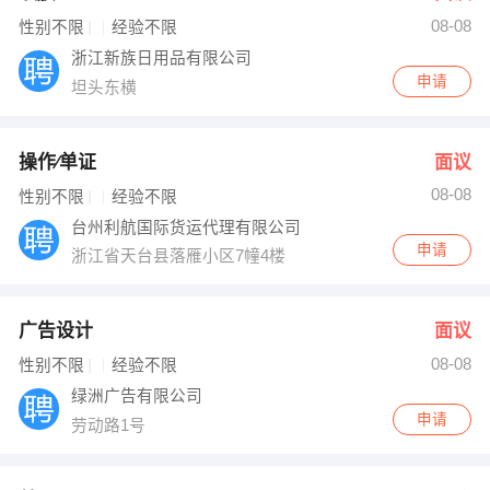
08-08
出纳
保险
性别不限
经验不限
浙江新族日用品有限公司
编辑
法律
申请
坦头东横
保洁
贸易采购
操作∕单证
面议
跟单
理财顾问
08-08
性别不限
经验不限
台州利航国际货运代理有限公司
其他职位
申请
浙江省天台县落雁小区7幢4楼
广告设计
面议
08-08
性别不限
经验不限
绿洲广告有限公司
申请
劳动路1号