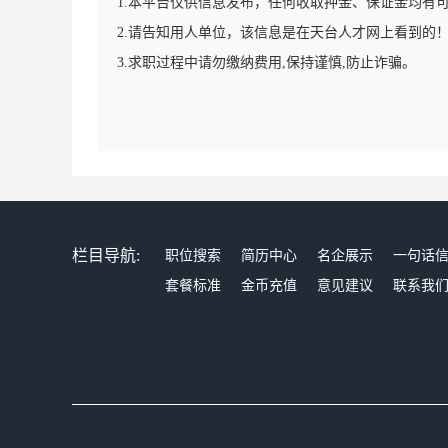
1.本平台仅供信息发布，任何收取押金、保证金均有
2.请告知用人单位，该信息是在天台人才网上看到的
3.求职过程中请勿缴纳费用,保持谨慎,防止诈骗。
栏目导航:
职位搜索
简历中心
名企展示
一句话
套餐标准
金币充值
意见建议
联系我